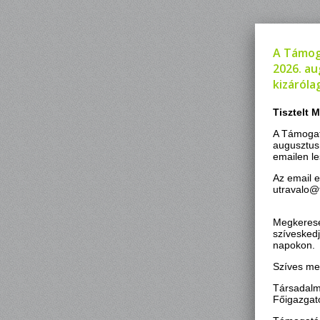
A Támog
2026. au
kizáróla
Tisztelt 
A Támogat
augusztus
emailen le
Az email 
utra
Megkeresé
szíveskedj
napokon.
Szíves me
Társadalm
Főigazgat