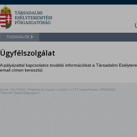
TUDNIVALÓK
Ügyfélszolgálat
A pályázattal kapcsolatos további információkat a Társadalmi Esélyter
email címen keresztül.
(c) tml, 2017-2020. Powered by Crayon | verzió 1.1.172 (origin/master, 36040260)
"Útravaló Ösztöndíjprogram"