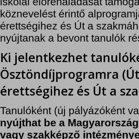
iskolai előrehaladását támoga
köznevelést érintő alprogramj
érettségihez és Út a szakmáh
nyújtanak a bevont tanulók ré
Ki jelentkezhet tanulók
Ösztöndíjprogramra (Út
érettségihez és Út a s
Tanulóként (új pályázóként va
nyújthat be a Magyarország
vagy szakképző intézmények