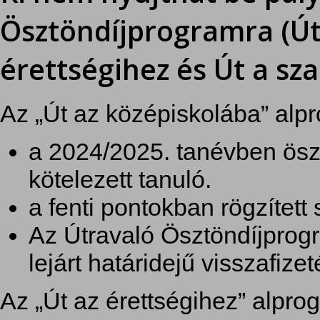
Ösztöndíjprogramra (Út
érettségihez és Út a s
Az „Út az középiskolába” alp
a 2024/2025. tanévben öszt
kötelezett tanuló.
a fenti pontokban rögzítet
Az Útravaló Ösztöndíjprog
lejárt határidejű visszafize
Az „Út az érettségihez” alpro