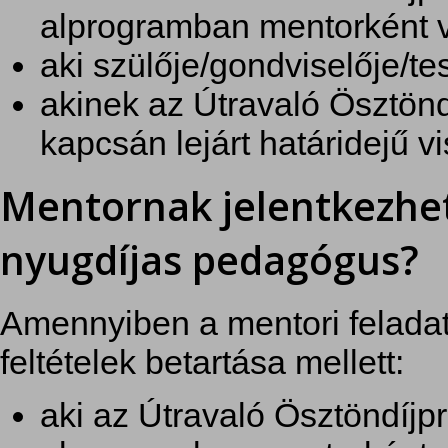
alprogramban mentorként ves
aki szülője/gondviselője/t
akinek az Útravaló Ösztön
kapcsán lejárt határidejű vi
Mentornak jelentkezhe
nyugdíjas pedagógus?
Amennyiben a mentori feladatai
feltételek betartása mellett:
aki az Útravaló Ösztöndíj