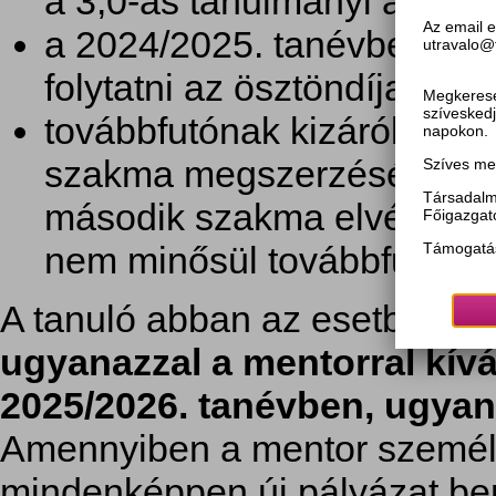
a 3,0-as tanulmányi átlagot
Az email 
a 2024/2025. tanévben, u
utra
folytatni az ösztöndíjas jog
Megkeresé
szíveskedj
továbbfutónak kizárólag az 
napokon.
szakma megszerzésére irán
Szíves me
Társadalm
második szakma elvégzésér
Főigazgat
Támogatás
nem minősül továbbfutásna
A tanuló abban az esetben pá
ugyanazzal a mentorral kívá
2025/2026. tanévben, ugya
Amennyiben a mentor személy
mindenképpen új pályázat be