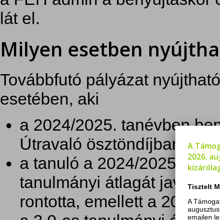
lát el.
Milyen esetben nyújtha
Továbbfutó pályázat nyújthat
esetében, aki
a 2024/2025. tanévben beny
Útravaló ösztöndíjban rés
A Támog
2026. au
a tanuló a 2024/2025. tan
kizáróla
tanulmányi átlagát javított
Tisztelt 
rontotta, emellett a 2024/2
A Támogat
augusztus
emailen le