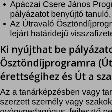
Apáczai Csere János Prog
pályázatot benyújtó tanuló,
Az Útravaló Ösztöndíjprog
lejárt határidejű visszafize
Ki nyújthat be pályáza
Ösztöndíjprogramra (Út
érettségihez és Út a s
Az a tanárképzésben vagy ta
szerzett személy vagy szakok
gyógypedagógus, fejlesztő pe