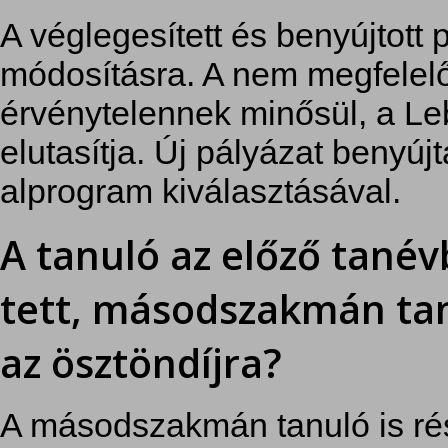
A véglegesített és benyújtott
módosításra. A nem megfelelő
érvénytelennek minősül, a Leb
elutasítja. Új pályázat benyú
alprogram kiválasztásával.
A tanuló az előző tanév
tett, másodszakmán tan
az ösztöndíjra?
A másodszakmán tanuló is rés