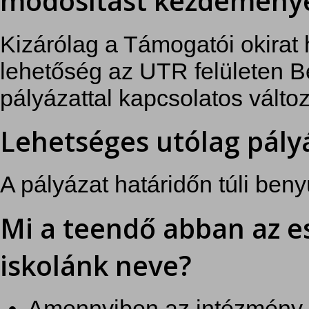
módosítást kezdemény
Kizárólag a Támogatói okirat
lehetőség az UTR felületen Be
pályázattal kapcsolatos változ
Lehetséges utólag pály
A pályázat határidőn túli beny
Mi a teendő abban az e
iskolánk neve?
Amennyiben az intézmény 