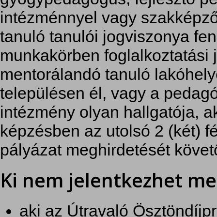
intézménnyel vagy szakképző
tanuló tanulói jogviszonya fe
munkakörben foglalkoztatási 
mentorálandó tanuló lakóhelye
településen él, vagy a pedagó
intézmény olyan hallgatója, a
képzésben az utolsó 2 (két) fé
pályázat meghirdetését követ
Ki nem jelentkezhet m
aki az Útravaló Ösztöndíj