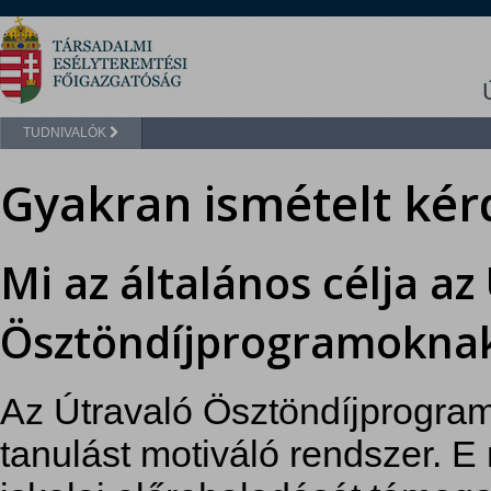
TUDNIVALÓK
Gyakran ismételt kér
Mi az általános célja az
Ösztöndíjprogramokna
Az Útravaló Ösztöndíjprogram
tanulást motiváló rendszer. E