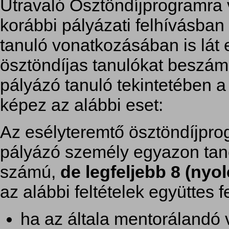
Útravaló Ösztöndíjprogramra v
korábbi pályázati felhívásban
tanuló vonatkozásában is lát 
ösztöndíjas tanulókat beszámí
pályázó tanuló tekintetében a 
képez az alábbi eset:
Az esélyteremtő ösztöndíjpr
pályázó személy egyazon tan
számú,
de legfeljebb 8 (nyo
az alábbi feltételek együttes 
ha az általa mentorálandó