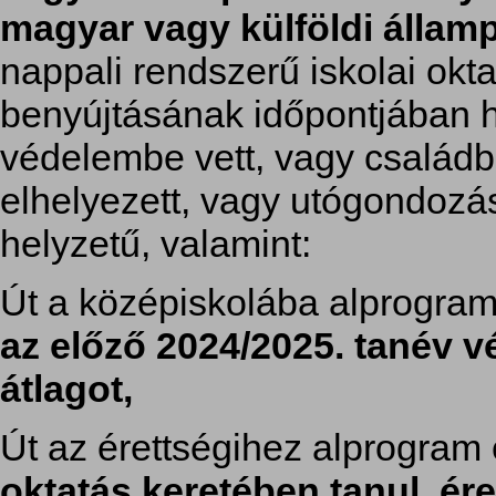
magyar vagy külföldi állam
nappali rendszerű iskolai okt
benyújtásának időpontjában h
védelembe vett, vagy családba
elhelyezett, vagy utógondozá
helyzetű, valamint:
Út a középiskolába alprogra
az előző 2024/2025. tanév vé
átlagot,
Út az érettségihez alprogra
oktatás keretében tanul, ér