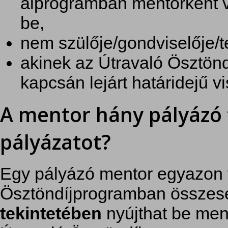
alprogramban mentorként ves
be,
nem szülője/gondviselője/
akinek az Útravaló Ösztön
kapcsán lejárt határidejű vi
A mentor hány pályázó 
pályázatot?
Egy pályázó mentor egyazon 
Ösztöndíjprogramban össze
tekintetében
nyújthat be ment