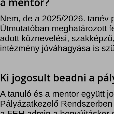
a mentor?
Nem, de a 2025/2026. tanév p
Útmutatóban meghatározott fel
adott köznevelési, szakképző,
intézmény jóváhagyása is sz
Ki jogosult beadni a pá
A tanuló és a mentor együtt jo
Pályázatkezelő Rendszerben a 
a FEH admin a benyújtáskor c