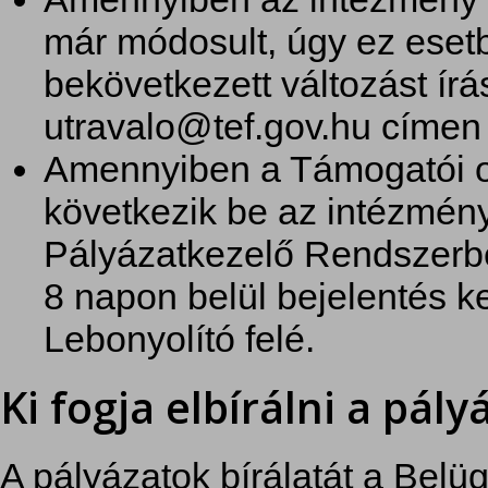
már módosult, úgy ez ese
bekövetkezett változást ír
utravalo@tef.gov.hu címen
Amennyiben a Támogatói ok
következik be az intézmén
Pályázatkezelő Rendszerbe
8 napon belül bejelentés k
Lebonyolító felé.
Ki fogja elbírálni a pál
A pályázatok bírálatát a Bel