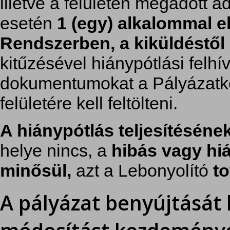
illetve a felületen megadott 
esetén
1 (egy) alkalommal e
Rendszerben, a kiküldéstől 
kitűzésével hiánypótlási felhív
dokumentumokat a Pályázatke
felületére kell feltölteni.
A hiánypótlás teljesítéséne
helye nincs, a
hibás vagy hi
minősül,
azt a Lebonyolító
to
A pályázat benyújtását