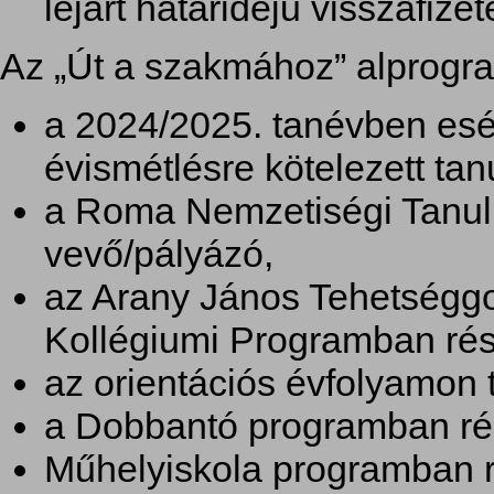
lejárt határidejű visszafize
Az „Út a szakmához” alprogr
a 2024/2025. tanévben esé
évismétlésre kötelezett tan
a Roma Nemzetiségi Tanul
vevő/pályázó,
az Arany János Tehetségg
Kollégiumi Programban rés
az orientációs évfolyamon 
a Dobbantó programban rés
Műhelyiskola programban r