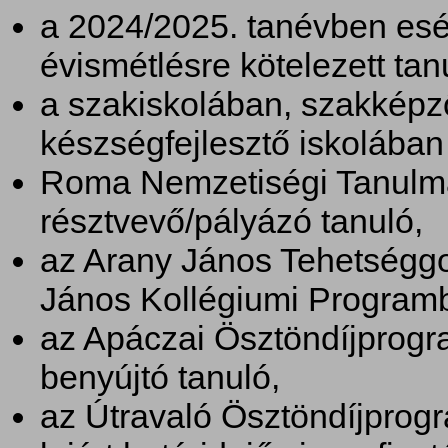
a 2024/2025. tanévben esé
évismétlésre kötelezett tan
a szakiskolában, szakképző
készségfejlesztő iskolában 
Roma Nemzetiségi Tanulm
résztvevő/pályázó tanuló,
az Arany János Tehetségg
János Kollégiumi Programb
az Apáczai Ösztöndíjprogr
benyújtó tanuló,
az Útravaló Ösztöndíjprog