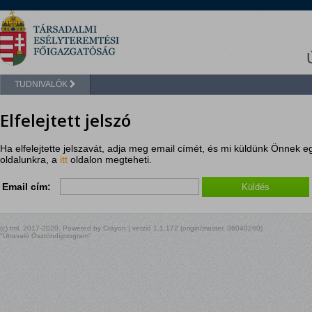
TUDNIVALÓK
Elfelejtett jelszó
Ha elfelejtette jelszavát, adja meg email címét, és mi küldünk Önnek e
oldalunkra, a
itt
oldalon megteheti.
Email cím:
(c) tml, 2017-2020. Powered by Crayon | verzió 1.1.172 (origin/master, 36040260)
"Útravaló Ösztöndíjprogram"