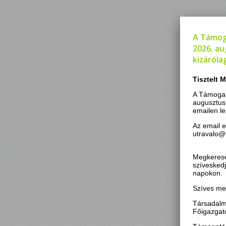
A Támog
2026. au
kizáróla
Tisztelt 
A Támogat
augusztus
emailen le
Az email 
utra
Megkeresé
szíveskedj
napokon.
Szíves me
Társadalm
Főigazgat